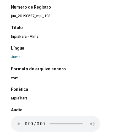
Numero de Registro
jua_20190627_mju_193
Título
Iripiakara - Alma
Língua
Juma
Formato do arquivo sonoro
wav
Fonêtica
iɾipia'kara
Audio