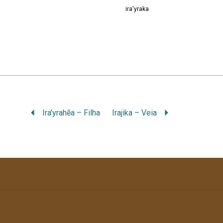
ira'yraka
Ira’yrahẽa – Filha
Irajika – Veia