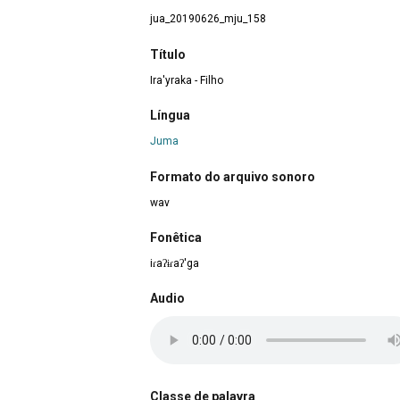
jua_20190626_mju_158
Título
Ira'yraka - Filho
Língua
Juma
Formato do arquivo sonoro
wav
Fonêtica
iɾaʔɨɾaʔ'ga
Audio
Classe de palavra