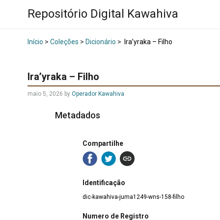
Repositório Digital Kawahiva
Início
>
Coleções
>
Dicionário
>
Ira’yraka – Filho
Ira’yraka – Filho
maio 5, 2026
by
Operador Kawahiva
Metadados
Compartilhe
Identificação
dic-kawahiva-juma1249-wns-158-filho
Numero de Registro