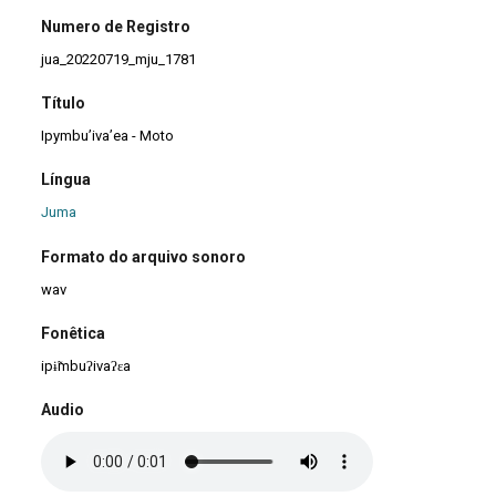
Numero de Registro
jua_20220719_mju_1781
Título
Ipymbu’iva’ea - Moto
Língua
Juma
Formato do arquivo sonoro
wav
Fonêtica
ipɨ̃mbuʔivaʔɛa
Audio