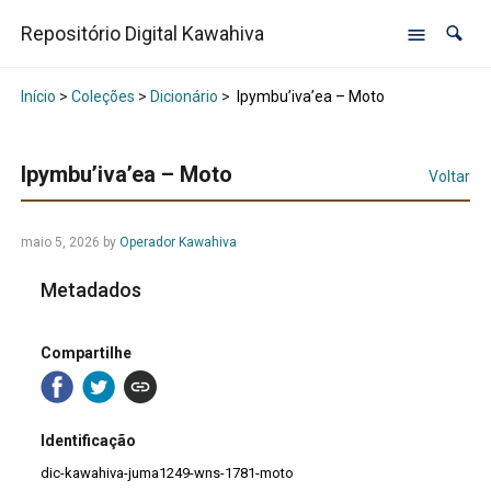
Repositório Digital Kawahiva
Início
>
Coleções
>
Dicionário
>
Ipymbu’iva’ea – Moto
Ipymbu’iva’ea – Moto
Voltar
maio 5, 2026
by
Operador Kawahiva
Metadados
Compartilhe
Identificação
dic-kawahiva-juma1249-wns-1781-moto