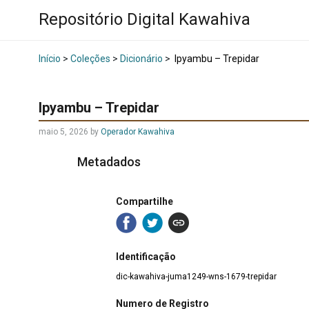
Repositório Digital Kawahiva
Início
>
Coleções
>
Dicionário
>
Ipyambu – Trepidar
Ipyambu – Trepidar
maio 5, 2026
by
Operador Kawahiva
Metadados
Compartilhe
Identificação
dic-kawahiva-juma1249-wns-1679-trepidar
Numero de Registro