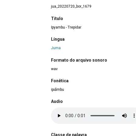
jua_20220720_bor_1679
Título
Ipyambu - Trepidar
Língua
Juma
Formato do arquivo sonoro
wav
Fonêtica
ipɨãmbu
Audio
Classe de palavra