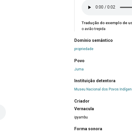
Tradução do exemplo de u
o avião trepida
Domínio semântico
propriedade
Povo
Juma
Instituição detentora
Museu Nacional dos Povos Indíge
Criador
Vernacula
ipyambu
Forma sonora