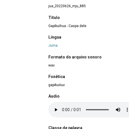
jua_20220626_mju_885
Título
Gapikuihua - Caspa dele
Língua
Juma
Formato do arquivo sonoro
wav
Fonêtica
gapikuiɦuɐ
Audio
Classe de palavra