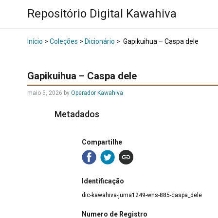
Repositório Digital Kawahiva
Início
>
Coleções
>
Dicionário
>
Gapikuihua – Caspa dele
Gapikuihua – Caspa dele
maio 5, 2026
by
Operador Kawahiva
Metadados
Compartilhe
Identificação
dic-kawahiva-juma1249-wns-885-caspa_dele
Numero de Registro