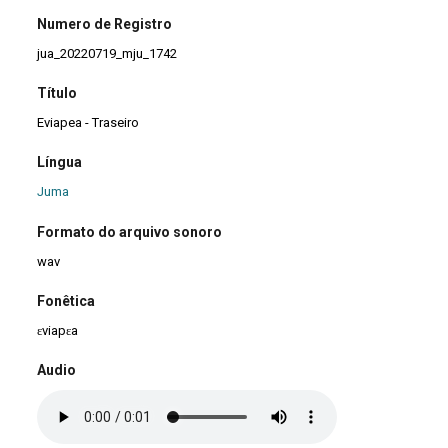
Numero de Registro
jua_20220719_mju_1742
Título
Eviapea - Traseiro
Língua
Juma
Formato do arquivo sonoro
wav
Fonêtica
ɛviapɛa
Audio