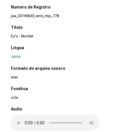
Numero de Registro
jua_20190630_wns_mju_778
Título
Eu'u - Morder
Língua
Juma
Formato do arquivo sonoro
wav
Fonêtica
ɛuʔu
Audio