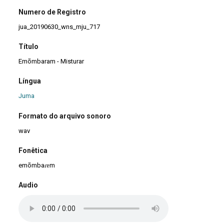
Numero de Registro
jua_20190630_wns_mju_717
Título
Emõmbaram - Misturar
Língua
Juma
Formato do arquivo sonoro
wav
Fonêtica
emõmbaɾɐm
Audio