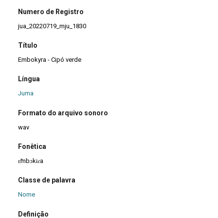
Numero de Registro
jua_20220719_mju_1830
Título
Embokyra - Cipó verde
Língua
Juma
Formato do arquivo sonoro
wav
Fonêtica
ɛ̃mbɔkɨɾa
Classe de palavra
Nome
Definição