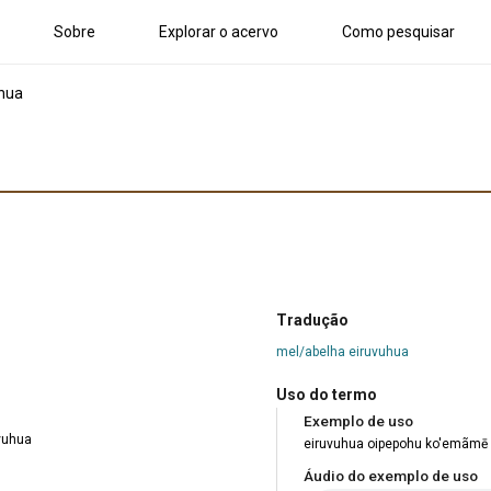
Sobre
Explorar o acervo
Como pesquisar
uhua
Tradução
mel/abelha eiruvuhua
Uso do termo
Exemplo de uso
vuhua
eiruvuhua oipepohu ko'emãmē
Áudio do exemplo de uso