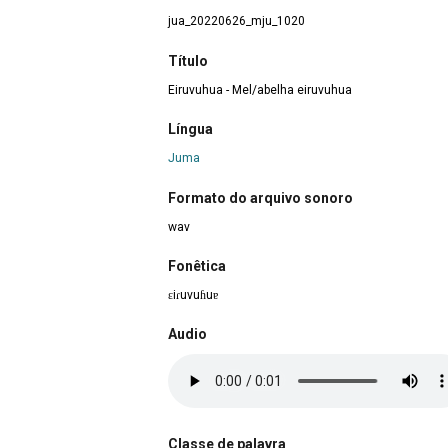
jua_20220626_mju_1020
Título
Eiruvuhua - Mel/abelha eiruvuhua
Língua
Juma
Formato do arquivo sonoro
wav
Fonêtica
ɛiɾuvuɦuɐ
Audio
Classe de palavra