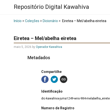
Repositório Digital Kawahiva
Início
>
Coleções
>
Dicionário
>
Eiretea – Mel/abelha eiretea
Eiretea – Mel/abelha eiretea
maio 5, 2026
by
Operador Kawahiva
Metadados
Compartilhe
Identificação
dic-kawahiva-juma1249-wns-984-melabelha_eirete
Numero de Registro