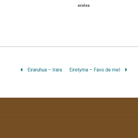
eiretea
Eiraruhua – Irara
Eiretyma – Favo de mel