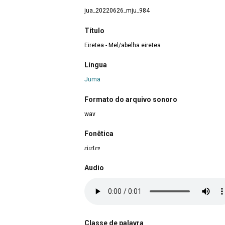
jua_20220626_mju_984
Título
Eiretea - Mel/abelha eiretea
Língua
Juma
Formato do arquivo sonoro
wav
Fonêtica
ɛiɾɛtɛɐ
Audio
Classe de palavra