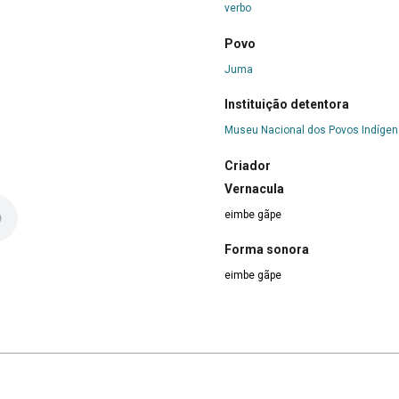
verbo
Povo
Juma
Instituição detentora
Museu Nacional dos Povos Indíge
Criador
Vernacula
eimbe gãpe
Forma sonora
eimbe gãpe