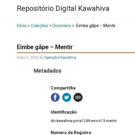
Repositório Digital Kawahiva
Início
>
Coleções
>
Dicionário
>
Eimbe gãpe – Mentir
Eimbe gãpe – Mentir
maio 5, 2026
by
Operador Kawahiva
Metadados
Compartilhe
Identificação
dic-kawahiva-juma1249-wns-613-mentir
Numero de Registro