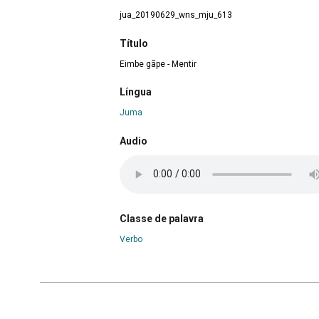
jua_20190629_wns_mju_613
Título
Eimbe gãpe - Mentir
Língua
Juma
Audio
Classe de palavra
Verbo