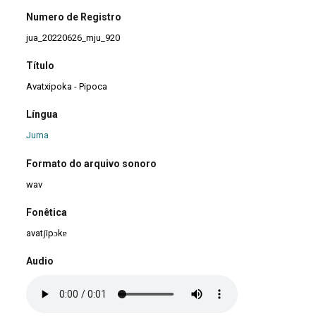
Numero de Registro
jua_20220626_mju_920
Título
Avatxipoka - Pipoca
Língua
Juma
Formato do arquivo sonoro
wav
Fonêtica
avatʃipɔkɐ
Audio