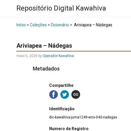
Repositório Digital Kawahiva
Início
>
Coleções
>
Dicionário
>
Ariviapea – Nádegas
Ariviapea – Nádegas
maio 5, 2026
by
Operador Kawahiva
Metadados
Compartilhe
Identificação
dic-kawahiva-juma1249-wns-043-nadegas
Numero de Registro