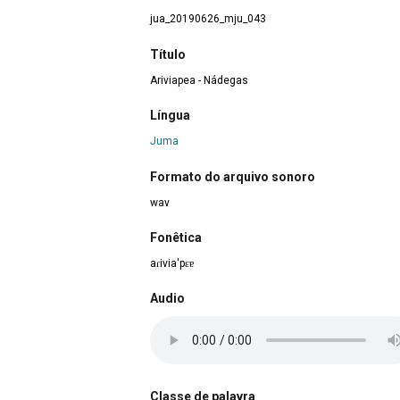
jua_20190626_mju_043
Título
Ariviapea - Nádegas
Língua
Juma
Formato do arquivo sonoro
wav
Fonêtica
aɾivia'pɛɐ
Audio
Classe de palavra