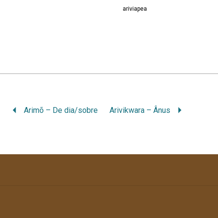
ariviapea
Arimõ – De dia/sobre
Arivikwara – Ânus