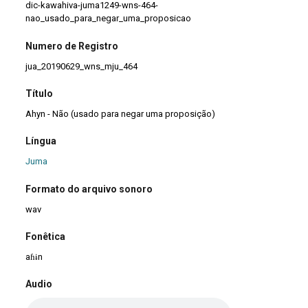
dic-kawahiva-juma1249-wns-464-
nao_usado_para_negar_uma_proposicao
Numero de Registro
jua_20190629_wns_mju_464
Título
Ahyn - Não (usado para negar uma proposição)
Língua
Juma
Formato do arquivo sonoro
wav
Fonêtica
aɦɨn
Audio