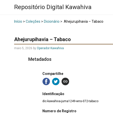
Repositório Digital Kawahiva
Início
>
Coleções
>
Dicionário
>
Ahejurupihavia – Tabaco
Ahejurupihavia – Tabaco
maio 5, 2026
by
Operador Kawahiva
Metadados
Compartilhe
Identificação
dic-kawahiva-juma1249-wns-072-tabaco
Numero de Registro