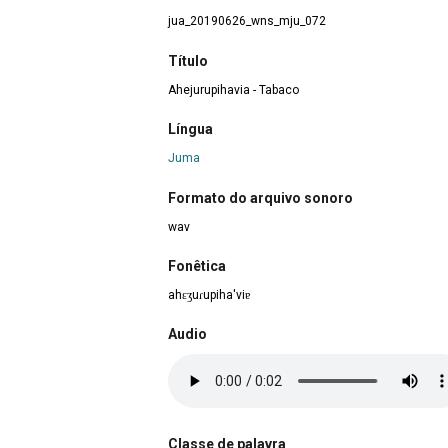
jua_20190626_wns_mju_072
Título
Ahejurupihavia - Tabaco
Língua
Juma
Formato do arquivo sonoro
wav
Fonêtica
ahɛʒuɾupiha'viɐ
Audio
Classe de palavra