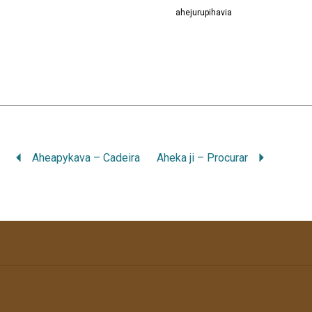
ahejurupihavia
Aheapykava – Cadeira
Aheka ji – Procurar