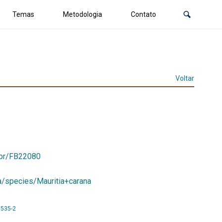
Temas
Metodologia
Contato
Voltar
ov.br/FB22080
ala/species/Mauritia+carana
6535-2