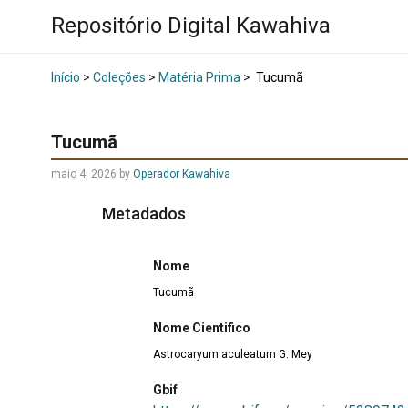
Repositório Digital Kawahiva
Início
>
Coleções
>
Matéria Prima
>
Tucumã
Tucumã
maio 4, 2026
by
Operador Kawahiva
Metadados
Nome
Tucumã
Nome Cientifico
Astrocaryum aculeatum G. Mey
Gbif