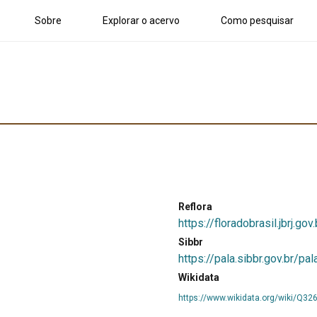
Sobre
Explorar o acervo
Como pesquisar
Reflora
https://floradobrasil.jbrj.g
Sibbr
https://pala.sibbr.gov.br/p
Wikidata
https://www.wikidata.org/wiki/Q32