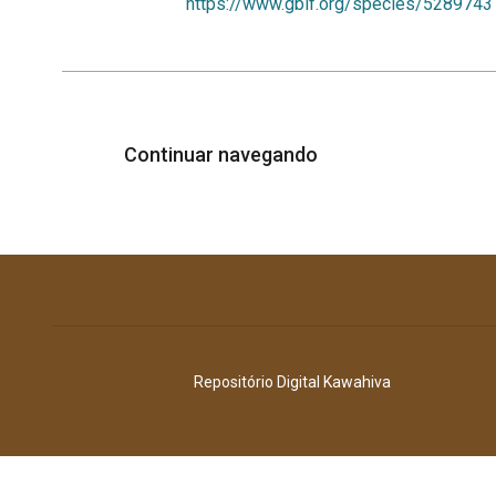
https://www.gbif.org/species/5289743
Continuar navegando
Repositório Digital Kawahiva