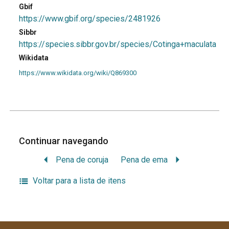
Gbif
https://www.gbif.org/species/2481926
Sibbr
https://species.sibbr.gov.br/species/Cotinga+maculata
Wikidata
https://www.wikidata.org/wiki/Q869300
Continuar navegando
Pena de coruja
Pena de ema
Voltar para a lista de itens