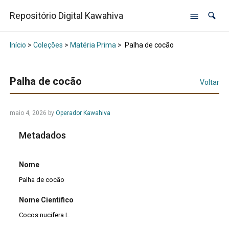
Repositório Digital Kawahiva
Início
>
Coleções
>
Matéria Prima
>
Palha de cocão
Palha de cocão
Voltar
maio 4, 2026
by
Operador Kawahiva
Metadados
Nome
Palha de cocão
Nome Cientifico
Cocos nucifera L.