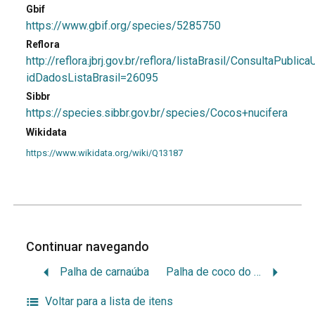
Gbif
https://www.gbif.org/species/5285750
Reflora
http://reflora.jbrj.gov.br/reflora/listaBrasil/ConsultaPub
idDadosListaBrasil=26095
Sibbr
https://species.sibbr.gov.br/species/Cocos+nucifera
Wikidata
https://www.wikidata.org/wiki/Q13187
Continuar navegando
Palha de carnaúba
Palha de coco do mato
Voltar para a lista de itens