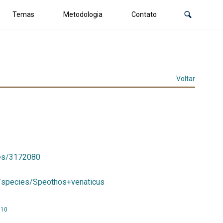
Temas
Metodologia
Contato
Voltar
ies/3172080
br/species/Speothos+venaticus
010