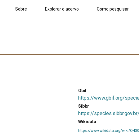
Sobre
Explorar o acervo
Como pesquisar
Gbif
https://www.gbif.org/spec
Sibbr
https://species.sibbr.gov.
Wikidata
https://www.wikidata.org/wiki/Q43