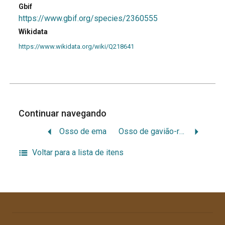
Gbif
https://www.gbif.org/species/2360555
Wikidata
https://www.wikidata.org/wiki/Q218641
Continuar navegando
Osso de ema
Osso de gavião-real
Voltar para a lista de itens