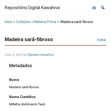
Repositório Digital Kawahiva
Início
>
Coleções
>
Matéria Prima
>
Madeira sarã-fibroso
Madeira sarã-fibroso
Voltar
maio 4, 2026
by
Operador Kawahiva
Metadados
Nome
Madeira sarã-fibroso
Nome Cientifico
Millettia stuhlmannii Taub.