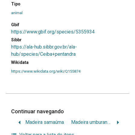
Tipo
animal
Gbif
https://www.gbif.org/species/5355934
Sibbr
https://ala-hub.sibbr.gov.br/ala-
hub/species/Ceiba+pentandra
Wikidata
https://www.wikidata.org/wiki/Q155874
Continuar navegando
Madeira samaúma
Madeira umburana de gabão
Voltar para a lista de itens