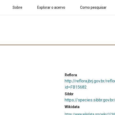
Sobre
Explorar o acervo
Como pesquisar
Reflora
http://reflora.jbrj.gov.br/r
id=FB15682
Sibbr
https://species.sibbr.gov.
Wikidata
https://www.wikidata.org/wiki/Q79