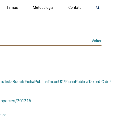
Temas
Metodologia
Contato
Voltar
eflora/listaBrasil/FichaPublicaTaxonUC/FichaPublicaTaxonUC.do?
br/species/201216
0172