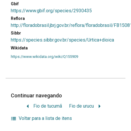
Gbif
https://www.gbif.org/species/2930435
Reflora
http://floradobrasil.jbrj.gov.br/reflora/floradobrasil/FB1508
Sibbr
https://species.sibbr.gov.br/species/Urtica+dioica
Wikidata
https://www.wikidata.org/wiki/Q155909
Continuar navegando
Fio de tucumã
Fio de urucu
Voltar para a lista de itens