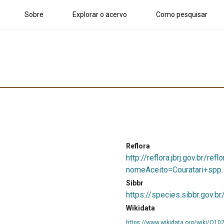
Sobre
Explorar o acervo
Como pesquisar
Reflora
http://reflora.jbrj.gov.br/
nomeAceito=Couratari+spp.
Sibbr
https://species.sibbr.gov.b
Wikidata
https://www.wikidata.org/wiki/Q1