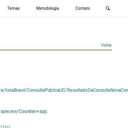
Temas
Metodologia
Contato
Voltar
reflora/listaBrasil/ConsultaPublicaUC/ResultadoDaConsultaNovaCo
r/species/Couratari+spp.
0272312