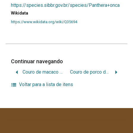
https://species.sibbr.gov.br/species/Panthera+onca
Wikidata
https://www.wikidata.org/wiki/Q35694
Continuar navegando
Couro de macaco guariba
Couro de porco do mato
Voltar para a lista de itens