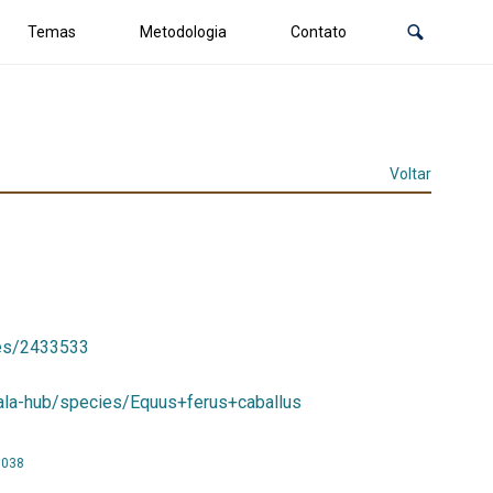
Temas
Metodologia
Contato
Voltar
ies/2433533
r/ala-hub/species/Equus+ferus+caballus
7038