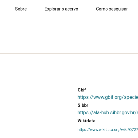
Sobre
Explorar o acervo
Como pesquisar
Gbif
https://www.gbif.org/spec
Sibbr
https://ala-hub.sibbr.gov.b
Wikidata
https://www.wikidata.org/wiki/Q72