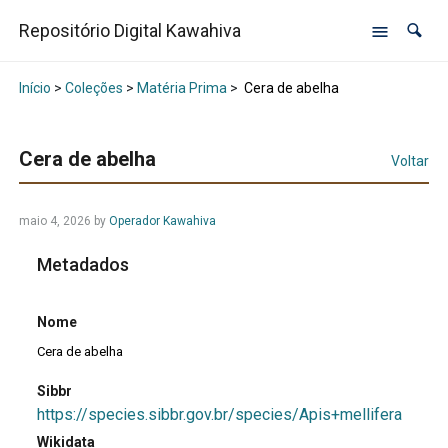
Repositório Digital Kawahiva
Início
>
Coleções
>
Matéria Prima
>
Cera de abelha
Cera de abelha
Voltar
maio 4, 2026
by
Operador Kawahiva
Metadados
Nome
Cera de abelha
Sibbr
https://species.sibbr.gov.br/species/Apis+mellifera
Wikidata