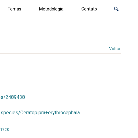
Temas
Metodologia
Contato
Voltar
ies/2489438
r/species/Ceratopipra+erythrocephala
71728