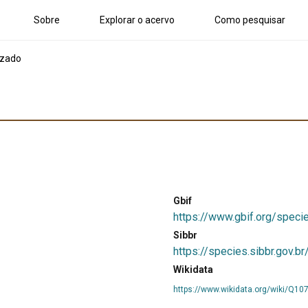
Sobre
Explorar o acervo
Como pesquisar
izado
Gbif
https://www.gbif.org/spec
Sibbr
https://species.sibbr.gov.b
Wikidata
https://www.wikidata.org/wiki/Q10