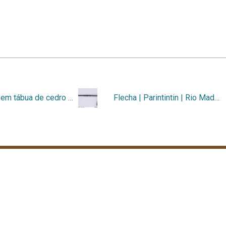
Flecha em tábua de cedro | Parintintin | Rio Madeira | Humaitá/AM | Ethnografiska Museet (1923.03.0174)
Flecha | Parintintin | Rio Madeira | Humaitá/AM | Ethnografiska Museet (1923.03.0190)