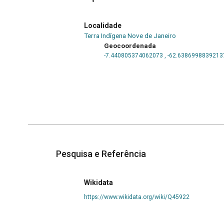
Localidade
Terra Indígena Nove de Janeiro
Geocoordenada
-7.440805374062073
,
-62.6386998839213
Pesquisa e Referência
Wikidata
https://www.wikidata.org/wiki/Q45922