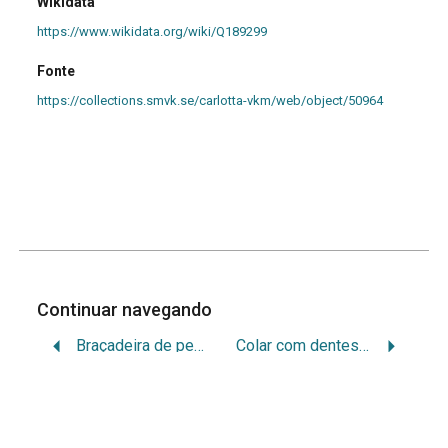
Wikidata
https://www.wikidata.org/wiki/Q189299
Fonte
https://collections.smvk.se/carlotta-vkm/web/object/50964
Continuar navegando
Braçadeira de penas | Parintintin | Rio Madeira | Humaitá/AM | Ethnografiska Museet (1923.03.0071)
Colar com dentes de mamífero | Parintintin | Rio Madeira | Humaitá/AM | Ethnografiska Museet (1923.03.0123)
Voltar para a lista de itens